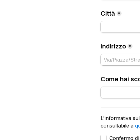
Città
*
Indirizzo
*
Come hai sco
L'informativa sul
consultabile a 
qu
Untitled checkb
Confermo di 