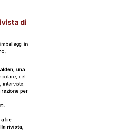
ista di 
imballaggi in 
o, 
alden
, 
una 
colare, del 
interviste, 
irazione per 
i.

afi e 
a rivista, 