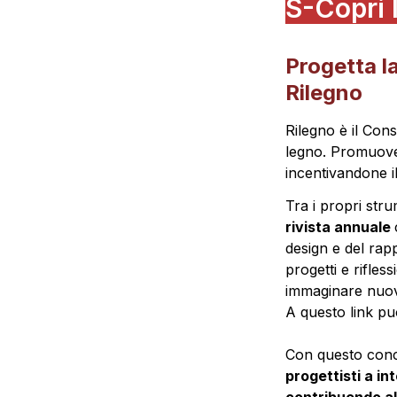
S-Copri 
Progetta la
Rilegno
Rilegno è il Cons
legno. Promuove 
incentivandone il 
Tra i propri stru
rivista annuale 
design e del rapp
progetti e rifle
immaginare nuovi
A questo link pu
Con questo conc
progettisti a in
contribuendo al