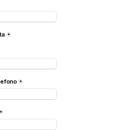
ta
*
lefono
*
*