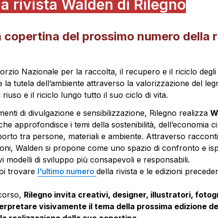
la rivista Walden di Rilegno
 copertina del prossimo numero della riv
orzio Nazionale per la raccolta, il recupero e il riciclo degli 
la tutela dell’ambiente attraverso la valorizzazione del legn
riuso e il riciclo lungo tutto il suo ciclo di vita.
menti di divulgazione e sensibilizzazione, Rilegno realizza 
W
che approfondisce i temi della sostenibilità, dell’economia cir
orto tra persone, materiali e ambiente. Attraverso racconti, 
ssioni, Walden si propone come uno spazio di confronto e isp
 modelli di sviluppo più consapevoli e responsabili.

oi trovare 
l'ultimo numero 
della rivista e le edizioni precedent
orso, 
Rilegno invita creativi, designer, illustratori, fotogr
terpretare visivamente il tema della prossima edizione dell
la realizzazione della sua copertina.